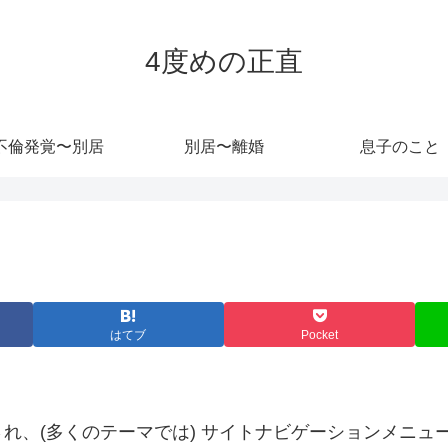
4度めの正直
不倫発覚〜別居
別居〜離婚
息子のこと
はてブ
Pocket
れ、(多くのテーマでは) サイトナビゲーションメニュ